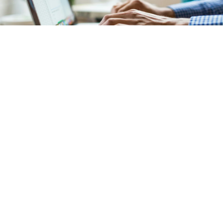
Comptabilité
Notre service de comptabilité garantit une
gestion
financière précise et transparente
de votre
copropriété située
à Ville-d'Avray (92410)
. L'ensemble
des documents comptables est mis à votre disposition
sur un
extranet sécurisé et intuitif
.