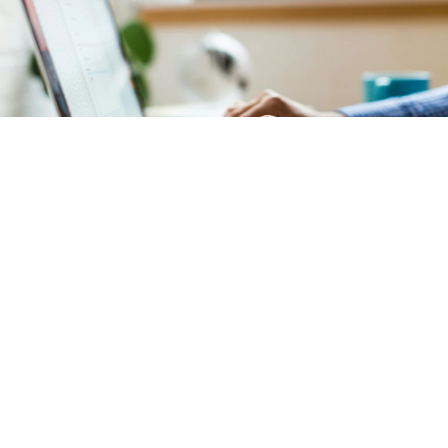
Comptabilité
Notre service de comptabilité garantit une
gestion
financière précise et transparente
de votre
copropriété située
à l'Île Saint-Louis (Paris
4)
. L'ensemble des documents comptables est mis à
votre disposition sur un
extranet sécurisé et intuitif
.