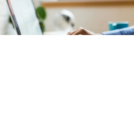
Comptabilité
Notre service de comptabilité garantit une
gestion
financière précise et transparente
de votre
copropriété située
à Invalides (Paris 7)
. L'ensemble des
documents comptables est mis à votre disposition sur
un
extranet sécurisé et intuitif
.