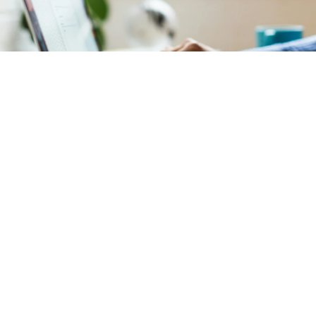
Comptabilité
Notre service de comptabilité garantit une
gestion
financière précise et transparente
de votre
copropriété située
à Beaubourg (Paris 4)
. L'ensemble
des documents comptables est mis à votre disposition
sur un
extranet sécurisé et intuitif
.