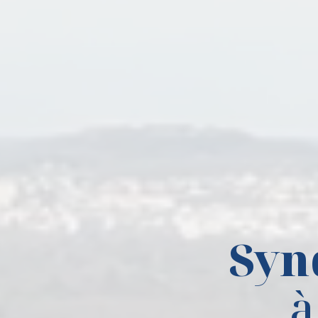
Syn
à