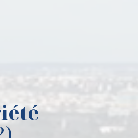
iété
2)