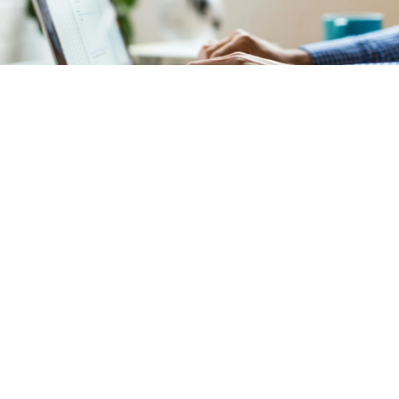
Comptabilité
Notre service de comptabilité garantit une
gestion
financière précise et transparente
de votre
copropriété située
à Saint-Paul (Paris 4)
. L'ensemble
des documents comptables est mis à votre disposition
sur un
extranet sécurisé et intuitif
.