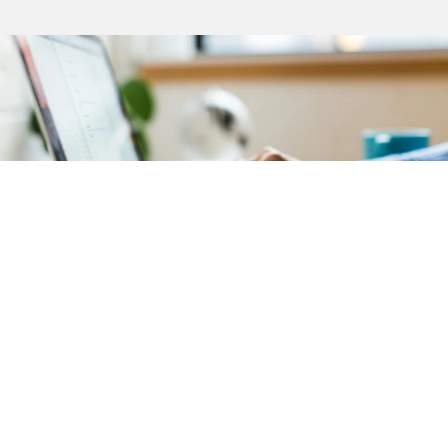
Comptabilité
Notre service de comptabilité garantit une
gestion
financière précise et transparente
de votre
copropriété située
à Parmentier (Paris 11)
. L'ensemble