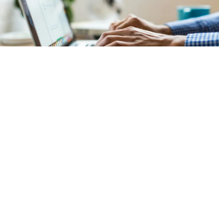
Comptabilité
Notre service de comptabilité garantit une
gestion
financière précise et transparente
de votre
copropriété située
à Javel (Paris 15)
. L'ensemble des
documents comptables est mis à votre disposition sur
un
extranet sécurisé et intuitif
.