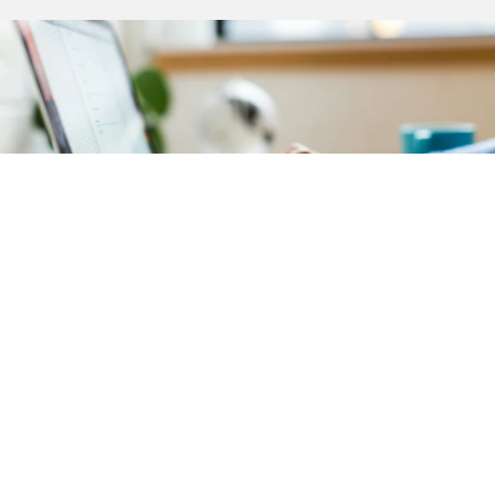
Comptabilité
Notre service de comptabilité garantit une
gestion
financière précise et transparente
de votre
copropriété située
à Clamart (92140)
. L'ensemble des
documents comptables est mis à votre disposition sur