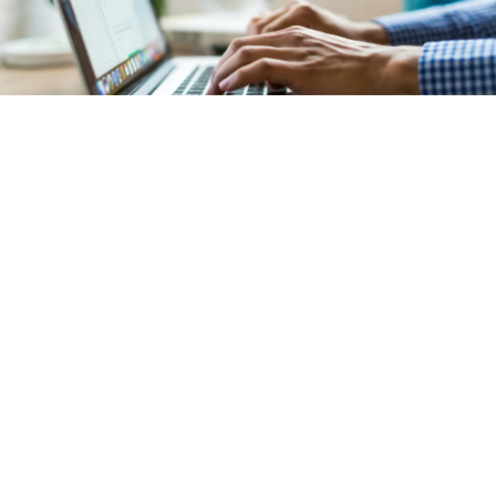
Comptabilité
Notre service de comptabilité garantit une
gestion
financière précise et transparente
de votre
copropriété située
à Bagneux (92220)
. L'ensemble des
documents comptables est mis à votre disposition sur
un
extranet sécurisé et intuitif
.