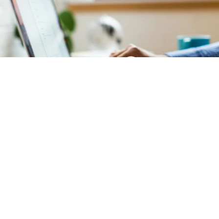
Comptabilité
Notre service de comptabilité garantit une
gestion
financière précise et transparente
de votre
copropriété située
à Petits Carreaux (Paris
2)
. L'ensemble des documents comptables est mis à
votre disposition sur un
extranet sécurisé et intuitif
.