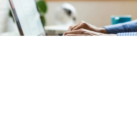
Comptabilité
Notre service de comptabilité garantit une
gestion
financière précise et transparente
de votre
copropriété située
à Montrouge (92120)
. L'ensemble
des documents comptables est mis à votre disposition
sur un
extranet sécurisé et intuitif
.