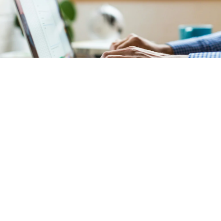
Comptabilité
Notre service de comptabilité garantit une
gestion
financière précise et transparente
de votre
copropriété située
à Gare du Nord (Paris
10)
. L'ensemble des documents comptables est mis à
votre disposition sur un
extranet sécurisé et intuitif
.