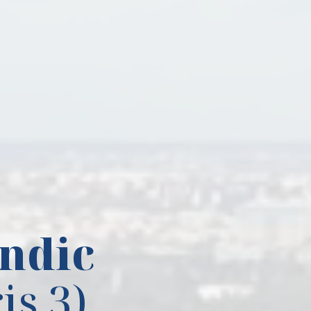
ndic
is 3)