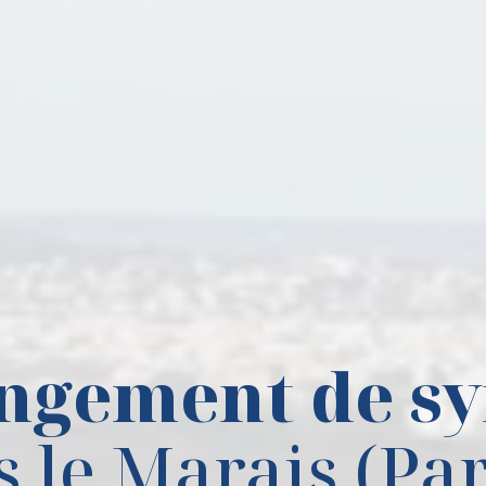
ngement de sy
 le Marais (Par