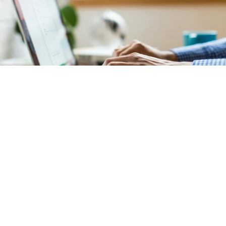
Comptabilité
Notre service de comptabilité garantit une
gestion
financière précise et transparente
de votre
copropriété située
au Plessis-Robinson
(92350)
. L'ensemble des documents comptables est
mis à votre disposition sur un
extranet sécurisé et
intuitif
.