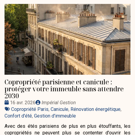
Copropriété parisienne et canicule :
protéger votre immeuble sans attendre
2030
Date
Publié
16 avr. 2026
Impérial Gestion
:
Tags
par
Copropriété Paris
,
Canicule
,
Rénovation énergétique
,
:
Confort d'été
,
Gestion d'immeuble
Avec des étés parisiens de plus en plus étouffants, les
copropriétés ne peuvent plus se contenter d'ouvrir les