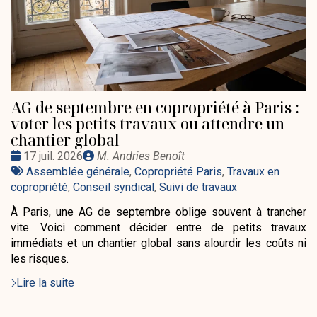
AG de septembre en copropriété à Paris :
voter les petits travaux ou attendre un
chantier global
Date
Publié
17 juil. 2026
M. Andries Benoît
:
Tags
par
Assemblée générale
,
Copropriété Paris
,
Travaux en
:
copropriété
,
Conseil syndical
,
Suivi de travaux
À Paris, une AG de septembre oblige souvent à trancher
vite. Voici comment décider entre de petits travaux
immédiats et un chantier global sans alourdir les coûts ni
les risques.
Lire la suite