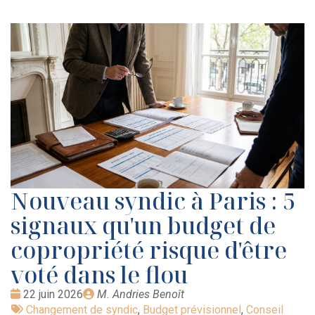
Nouveau syndic à Paris : 5
signaux qu'un budget de
copropriété risque d'être
voté dans le flou
Date
Publié
22 juin 2026
M. Andries Benoît
:
Tags
par
Changement de syndic
,
Budget prévisionnel
,
Conseil