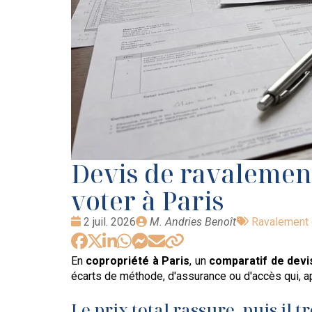
Devis de ravalement 
voter à Paris
Date
Publié
Tags
2 juil. 2026
M. Andries Benoît
Ravalement 
:
par
:
En
copropriété à Paris
, un
comparatif de devi
écarts de méthode, d'assurance ou d'accès qui, apr
Le prix total rassure, puis il 