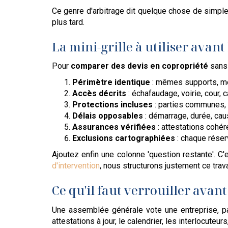
Ce genre d'arbitrage dit quelque chose de simple 
plus tard.
La mini-grille à utiliser avan
Pour
comparer des devis en copropriété
sans 
Périmètre identique
: mêmes supports, mê
Accès décrits
: échafaudage, voirie, cour, 
Protections incluses
: parties communes, f
Délais opposables
: démarrage, durée, ca
Assurances vérifiées
: attestations cohér
Exclusions cartographiées
: chaque réser
Ajoutez enfin une colonne 'question restante'. C
d'intervention
, nous structurons justement ce trav
Ce qu'il faut verrouiller avant
Une assemblée générale vote une entreprise, pas 
attestations à jour, le calendrier, les interlocute