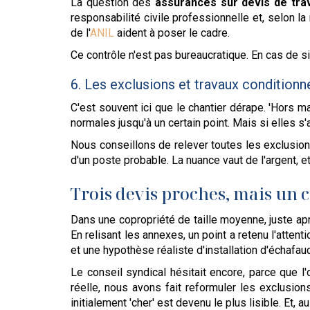
La question des
assurances sur devis de tra
responsabilité civile professionnelle et, selon la
de l'
ANIL
aident à poser le cadre.
Ce contrôle n'est pas bureaucratique. En cas de si
6. Les exclusions et travaux conditionn
C'est souvent ici que le chantier dérape. 'Hors m
normales jusqu'à un certain point. Mais si elles s
Nous conseillons de relever toutes les exclusion
d'un poste probable. La nuance vaut de l'argent, e
Trois devis proches, mais un c
Dans une copropriété de taille moyenne, juste aprè
En relisant les annexes, un point a retenu l'attent
et une hypothèse réaliste d'installation d'échafau
Le conseil syndical hésitait encore, parce que l
réelle, nous avons fait reformuler les exclusion
initialement 'cher' est devenu le plus lisible. Et, a