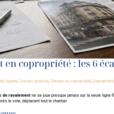
en copropriété : les 6 éca
de façade
,
Conseil syndical
,
Travaux en copropriété
,
Copropriété
s de ravalement
ne se joue presque jamais sur la seule ligne 
ès le vote, déplacent tout le chantier.
trompe