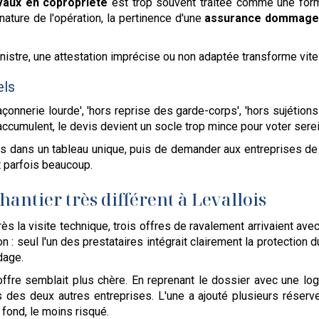
vaux en copropriété
est trop souvent traitée comme une formali
 nature de l'opération, la pertinence d'une
assurance dommage
nistre, une attestation imprécise ou non adaptée transforme vite 
els
açonnerie lourde', 'hors reprise des garde-corps', 'hors sujéti
'accumulent, le devis devient un socle trop mince pour voter ser
s dans un tableau unique, puis de demander aux entreprises de p
t parfois beaucoup.
hantier très différent à Levallois
s la visite technique, trois offres de ravalement arrivaient avec
ion : seul l'un des prestataires intégrait clairement la protection 
dage.
'offre semblait plus chère. En reprenant le dossier avec une l
s des deux autres entreprises. L'une a ajouté plusieurs réserve
u fond, le moins risqué.