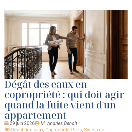
Dégât des eaux en
copropriété : qui doit agir
quand la fuite vient d'un
appartement
Date
Publié
29 juin 2026
M. Andries Benoît
:
Tags
par
Dégât des eaux
,
Copropriété Paris
,
Syndic de