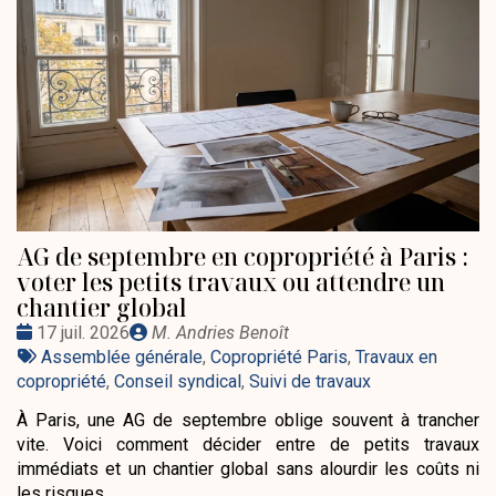
AG de septembre en copropriété à Paris :
voter les petits travaux ou attendre un
chantier global
Date
Publié
17 juil. 2026
M. Andries Benoît
:
Tags
par
Assemblée générale
,
Copropriété Paris
,
Travaux en
:
copropriété
,
Conseil syndical
,
Suivi de travaux
À Paris, une AG de septembre oblige souvent à trancher
vite. Voici comment décider entre de petits travaux
immédiats et un chantier global sans alourdir les coûts ni
les risques.