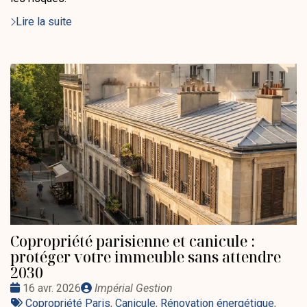
Lire la suite
Copropriété parisienne et canicule :
protéger votre immeuble sans attendre
2030
Date
Publié
16 avr. 2026
Impérial Gestion
:
Tags
par
Copropriété Paris
,
Canicule
,
Rénovation énergétique
,