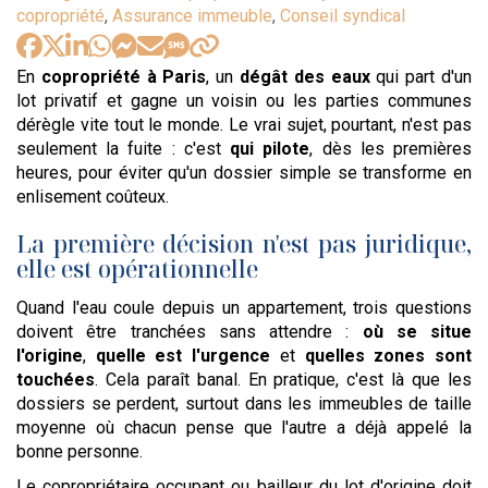
:
copropriété
,
Assurance immeuble
,
Conseil syndical
En
copropriété à Paris
, un
dégât des eaux
qui part d'un
lot privatif et gagne un voisin ou les parties communes
dérègle vite tout le monde. Le vrai sujet, pourtant, n'est pas
seulement la fuite : c'est
qui pilote
, dès les premières
heures, pour éviter qu'un dossier simple se transforme en
enlisement coûteux.
La première décision n'est pas juridique,
elle est opérationnelle
Quand l'eau coule depuis un appartement, trois questions
doivent être tranchées sans attendre :
où se situe
l'origine
,
quelle est l'urgence
et
quelles zones sont
touchées
. Cela paraît banal. En pratique, c'est là que les
dossiers se perdent, surtout dans les immeubles de taille
moyenne où chacun pense que l'autre a déjà appelé la
bonne personne.
Le copropriétaire occupant ou bailleur du lot d'origine doit