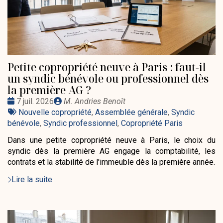
Petite copropriété neuve à Paris : faut-il
un syndic bénévole ou professionnel dès
la première AG ?
Date
Publié
7 juil. 2026
M. Andries Benoît
:
Tags
par
Nouvelle copropriété
,
Assemblée générale
,
Syndic
:
bénévole
,
Syndic professionnel
,
Copropriété Paris
Dans une petite copropriété neuve à Paris, le choix du
syndic dès la première AG engage la comptabilité, les
contrats et la stabilité de l'immeuble dès la première année.
Lire la suite