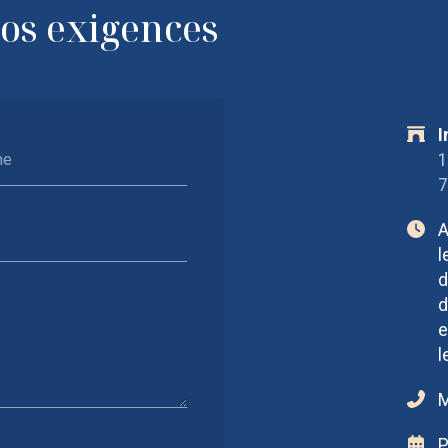
vos exigences
I
1
ne
7
A
l
d
d
e
l
M
P