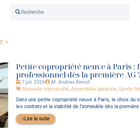
e
»
Petite copropriété neuve à Paris : 
professionnel dès la première AG 
Date
Publié
7 juil. 2026
M. Andries Benoît
:
Tags
par
Nouvelle copropriété
,
Assemblée générale
,
Syndic b
:
Dans une petite copropriété neuve à Paris, le choix du 
les contrats et la stabilité de l'immeuble dès la première
Lire la suite